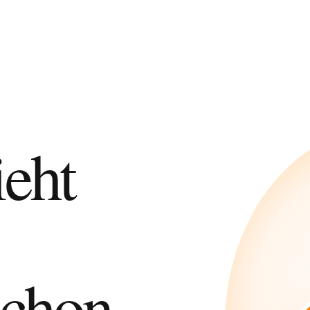
eht
chon.